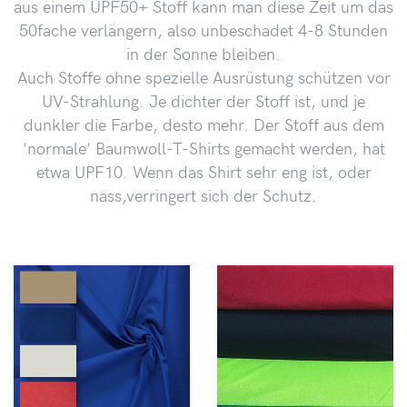
aus einem UPF50+ Stoff kann man diese Zeit um das
50fache verlängern, also unbeschadet 4-8 Stunden
in der Sonne bleiben.
Auch Stoffe ohne spezielle Ausrüstung schützen vor
UV-Strahlung. Je dichter der Stoff ist, und je
dunkler die Farbe, desto mehr. Der Stoff aus dem
'normale' Baumwoll-T-Shirts gemacht werden, hat
etwa UPF10. Wenn das Shirt sehr eng ist, oder
nass,verringert sich der Schutz.