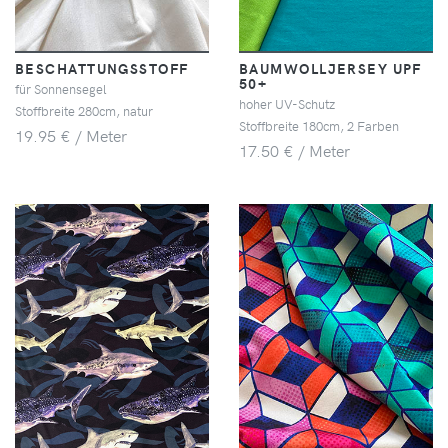
BESCHATTUNGSSTOFF
BAUMWOLLJERSEY UPF
50+
für Sonnensegel
hoher UV-Schutz
Stoffbreite 280cm, natur
Stoffbreite 180cm, 2 Farben
19.95 € / Meter
17.50 € / Meter