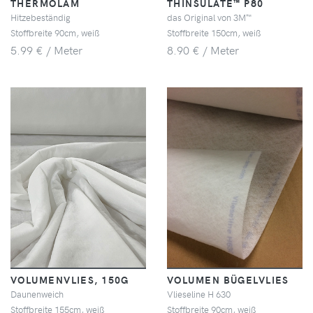
THERMOLAM
THINSULATE™ P80
Hitzebeständig
das Original von 3M™
Stoffbreite 90cm, weiß
Stoffbreite 150cm, weiß
5.99 € / Meter
8.90 € / Meter
VOLUMENVLIES, 150G
VOLUMEN BÜGELVLIES
Daunenweich
Vlieseline H 630
Stoffbreite 155cm, weiß
Stoffbreite 90cm, weiß