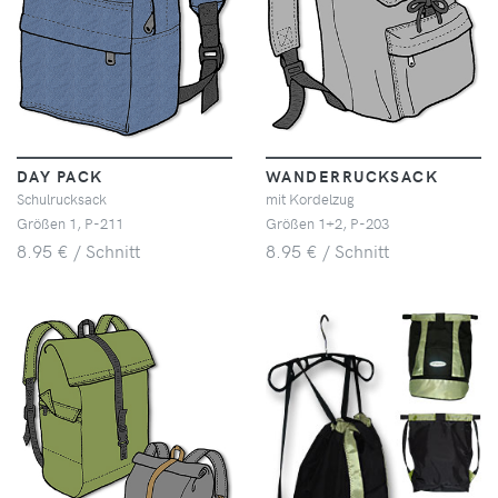
DAY PACK
WANDERRUCKSACK
Schulrucksack
mit Kordelzug
Größen 1, P-211
Größen 1+2, P-203
8.95 € / Schnitt
8.95 € / Schnitt